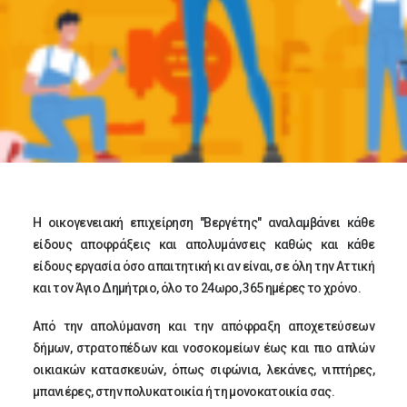
Η οικογενειακή επιχείρηση "Βεργέτης" αναλαμβάνει κάθε
είδους αποφράξεις και απολυμάνσεις καθώς και κάθε
είδους εργασία όσο απαιτητική κι αν είναι, σε όλη την Αττική
και τον Άγιο Δημήτριο, όλο το 24ωρο, 365 ημέρες το χρόνο.
Από την απολύμανση και την απόφραξη αποχετεύσεων
δήμων, στρατοπέδων και νοσοκομείων έως και πιο απλών
οικιακών κατασκευών, όπως σιφώνια, λεκάνες, νιπτήρες,
μπανιέρες, στην πολυκατοικία ή τη μονοκατοικία σας.