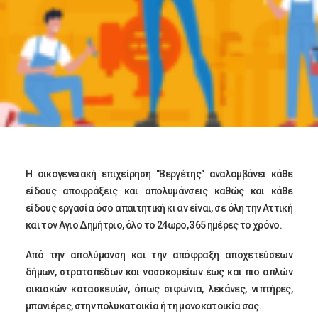
Η οικογενειακή επιχείρηση "Βεργέτης" αναλαμβάνει κάθε
είδους αποφράξεις και απολυμάνσεις καθώς και κάθε
είδους εργασία όσο απαιτητική κι αν είναι, σε όλη την Αττική
και τον Άγιο Δημήτριο, όλο το 24ωρο, 365 ημέρες το χρόνο.
Από την απολύμανση και την απόφραξη αποχετεύσεων
δήμων, στρατοπέδων και νοσοκομείων έως και πιο απλών
οικιακών κατασκευών, όπως σιφώνια, λεκάνες, νιπτήρες,
μπανιέρες, στην πολυκατοικία ή τη μονοκατοικία σας.