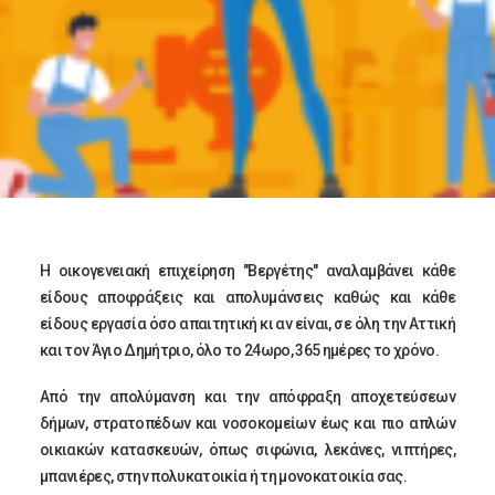
Η οικογενειακή επιχείρηση "Βεργέτης" αναλαμβάνει κάθε
είδους αποφράξεις και απολυμάνσεις καθώς και κάθε
είδους εργασία όσο απαιτητική κι αν είναι, σε όλη την Αττική
και τον Άγιο Δημήτριο, όλο το 24ωρο, 365 ημέρες το χρόνο.
Από την απολύμανση και την απόφραξη αποχετεύσεων
δήμων, στρατοπέδων και νοσοκομείων έως και πιο απλών
οικιακών κατασκευών, όπως σιφώνια, λεκάνες, νιπτήρες,
μπανιέρες, στην πολυκατοικία ή τη μονοκατοικία σας.