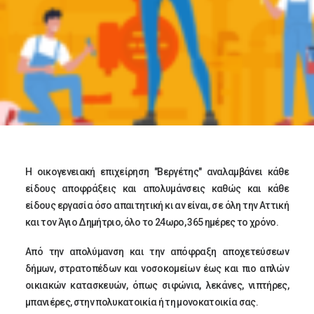
Η οικογενειακή επιχείρηση "Βεργέτης" αναλαμβάνει κάθε
είδους αποφράξεις και απολυμάνσεις καθώς και κάθε
είδους εργασία όσο απαιτητική κι αν είναι, σε όλη την Αττική
και τον Άγιο Δημήτριο, όλο το 24ωρο, 365 ημέρες το χρόνο.
Από την απολύμανση και την απόφραξη αποχετεύσεων
δήμων, στρατοπέδων και νοσοκομείων έως και πιο απλών
οικιακών κατασκευών, όπως σιφώνια, λεκάνες, νιπτήρες,
μπανιέρες, στην πολυκατοικία ή τη μονοκατοικία σας.