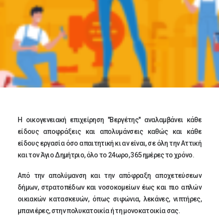
Η οικογενειακή επιχείρηση "Βεργέτης" αναλαμβάνει κάθε
είδους αποφράξεις και απολυμάνσεις καθώς και κάθε
είδους εργασία όσο απαιτητική κι αν είναι, σε όλη την Αττική
και τον Άγιο Δημήτριο, όλο το 24ωρο, 365 ημέρες το χρόνο.
Από την απολύμανση και την απόφραξη αποχετεύσεων
δήμων, στρατοπέδων και νοσοκομείων έως και πιο απλών
οικιακών κατασκευών, όπως σιφώνια, λεκάνες, νιπτήρες,
μπανιέρες, στην πολυκατοικία ή τη μονοκατοικία σας.