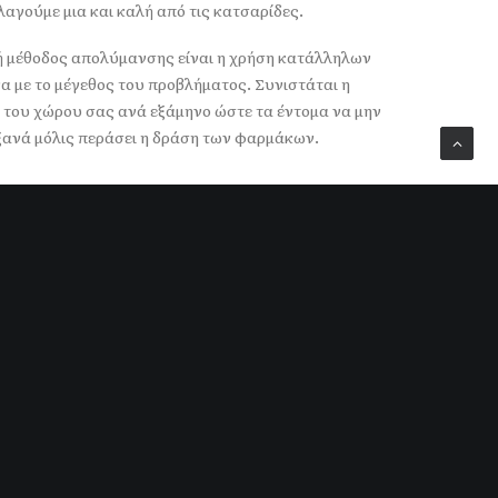
λαγούμε μια και καλή από τις κατσαρίδες.
ή μέθοδος απολύμανσης είναι η χρήση κατάλληλων
 με το μέγεθος του προβλήματος. Συνιστάται η
 του χώρου σας ανά εξάμηνο ώστε τα έντομα να μην
ανά μόλις περάσει η δράση των φαρμάκων.
ση
Κατασκευή Αποχέτευσης