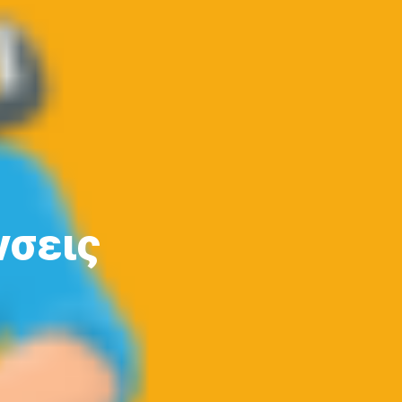
νσεις