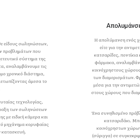
Απολυμάνσε
Η απολύμανση ενός χώ
θε είδους σωληνώσεων,
είτε για την αντιμ
ων προβλημάτων που
κατσαρίδες, ποντίκια
ετευτικό σύστημα της
φάρμακα, αναλαμβάνε
τα, αναλαμβάνουμε τις
κοινόχρηστους χώρους
μο χρονικό διάστημα,
των διαμερισμάτων. Φ
μετωπίζοντας άμεσα το
μέσα για την αντιμετ
.
στους χώρους που διαμέ
υταίας τεχνολογίας,
όφραξη των σωληνώσεων
Ένα συνηθισμένο πρόβλ
ς με ειδική κάμερα και
κατσαριδάκι. Μ
κό μηχάνημα κορυφαίας
κοινόχρηστων χώρων 
ν κατασκευή.
(σύριγγα) σε συγκεκρι