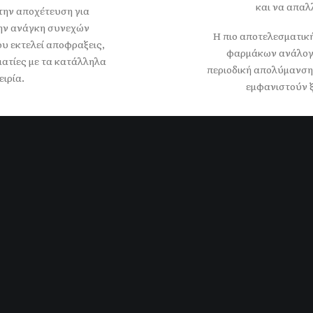
και να απαλ
 την αποχέτευση για
την ανάγκη συνεχών
Η πιο αποτελεσματικ
ου εκτελεί αποφραξεις,
φαρμάκων ανάλογα
ματίες με τα κατάλληλα
περιοδική απολύμανση
ιρία.
εμφανιστούν ξ
Άντληση Yδάτων
Μηνιαία Συντήρη