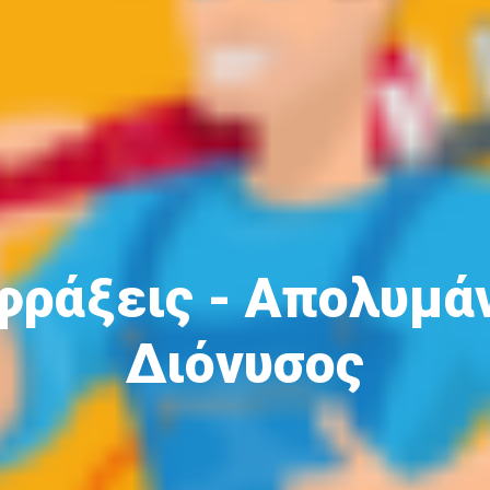
ράξεις - Απολυμά
Διόνυσος