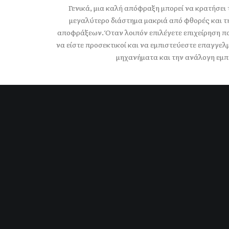
Γενικά, μια καλή απόφραξη μπορεί να κρατήσει
μεγαλύτερο διάστημα μακριά από φθορές και 
αποφράξεων. Όταν λοιπόν επιλέγετε επιχείρηση π
να είστε προσεκτικοί και να εμπιστεύεστε επαγγελ
μηχανήματα και την ανάλογη εμπε
Διάγνωση Aποχέτευσης με
Kάμερα