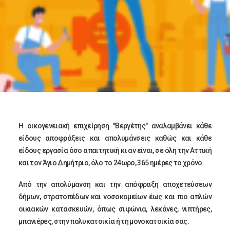
Η οικογενειακή επιχείρηση "Βεργέτης" αναλαμβάνει κάθε
είδους αποφράξεις και απολυμάνσεις καθώς και κάθε
είδους εργασία όσο απαιτητική κι αν είναι, σε όλη την Αττική
και τον Άγιο Δημήτριο, όλο το 24ωρο, 365 ημέρες το χρόνο.
Από την απολύμανση και την απόφραξη αποχετεύσεων
δήμων, στρατοπέδων και νοσοκομείων έως και πιο απλών
οικιακών κατασκευών, όπως σιφώνια, λεκάνες, νιπτήρες,
μπανιέρες, στην πολυκατοικία ή τη μονοκατοικία σας.